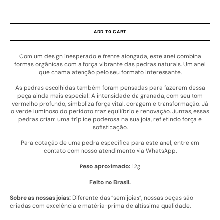
13 (15 dias úteis)
14 (15 dias úteis)
15 (pronta entrega)
16 (15 dias úteis)
17 (3 dias úteis)
18 (3 dias úteis)
ADD TO CART
19 (15 dias úteis)
20 (15 dias úteis)
Com um design inesperado e frente alongada, este anel combina
formas orgânicas com a força vibrante das pedras naturais. Um anel
Outro tamanho (15 dias úteis)
11 (15 dias úteis)
que chama atenção pelo seu formato interessante.
15 (15 dias úteis)
As pedras escolhidas também foram pensadas para fazerem dessa
peça ainda mais especial! A intensidade da granada, com seu tom
vermelho profundo, simboliza força vital, coragem e transformação. Já
o verde luminoso do peridoto traz equilíbrio e renovação. Juntas, essas
pedras criam uma tríplice poderosa na sua joia, refletindo força e
sofisticação.
Para cotação de uma pedra específica para este anel, entre em
contato com nosso atendimento via WhatsApp.
Peso aproximado:
12g
Feito no Brasil.
Sobre as nossas joias:
Diferente das “semijoias”, nossas peças são
criadas com excelência e matéria-prima de altíssima qualidade.