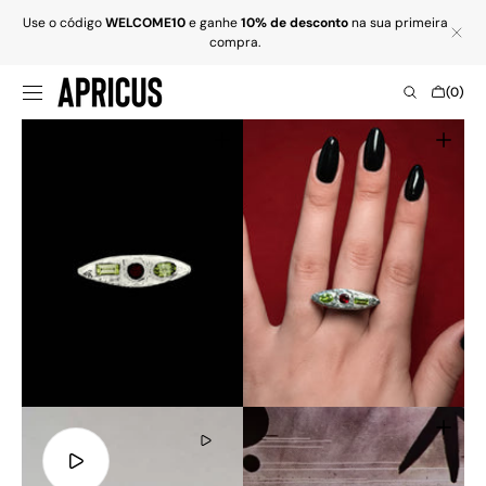
SKIP TO
Use o código
WELCOME10
e ganhe
10% de desconto
na sua primeira
CONTENT
compra.
Cart
(0)
0
items
Open
Open
media
media
1
2
in
in
gallery
gallery
view
view
Play
video