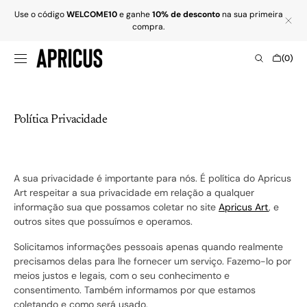
SKIP TO
Use o código
WELCOME10
e ganhe
10% de desconto
na sua primeira
CONTENT
compra.
Cart
(0)
0
items
Política Privacidade
A sua privacidade é importante para nós. É política do Apricus
Art respeitar a sua privacidade em relação a qualquer
informação sua que possamos coletar no site
Apricus Art
, e
outros sites que possuímos e operamos.
Solicitamos informações pessoais apenas quando realmente
precisamos delas para lhe fornecer um serviço. Fazemo-lo por
meios justos e legais, com o seu conhecimento e
consentimento. Também informamos por que estamos
coletando e como será usado.