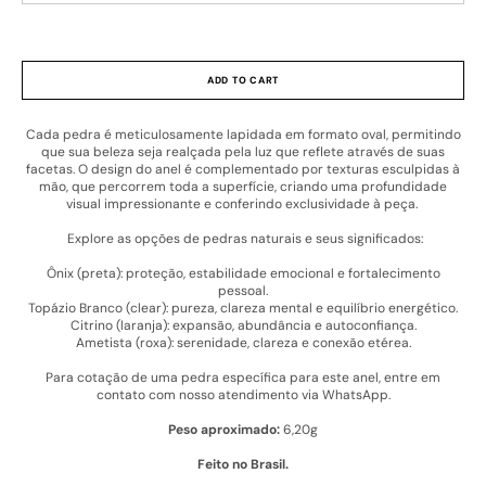
13 (15 dias úteis)
14 (15 dias úteis)
15 (15 dias úteis)
Ônix (preta)
Topázio Branco (clear)
Citrino (laranja)
16 (15 dias úteis)
17 (15 dias úteis)
18 (15 dias úteis)
ADD TO CART
19 (15 dias úteis)
20 (15 dias úteis)
Cada pedra é meticulosamente lapidada em formato oval, permitindo
Outro tamanho (15 dias úteis)
10 (pronta entrega)
que sua beleza seja realçada pela luz que reflete através de suas
facetas. O design do anel é complementado por texturas esculpidas à
mão, que percorrem toda a superfície, criando uma profundidade
visual impressionante e conferindo exclusividade à peça.
Explore as opções de pedras naturais e seus significados:
Ônix (preta): proteção, estabilidade emocional e fortalecimento
pessoal.
Topázio Branco (clear): pureza, clareza mental e equilíbrio energético.
Citrino (laranja): expansão, abundância e autoconfiança.
Ametista (roxa): serenidade, clareza e conexão etérea.
Para cotação de uma pedra específica para este anel, entre em
contato com nosso atendimento via WhatsApp.
Peso aproximado:
6,20g
Feito no Brasil.