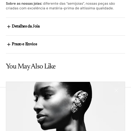
Sobre as nossas joias:
diferente das “semijoias”, nossas peças são
criadas com excelência e matéria-prima de altíssima qualidade.
Detalhes da Joia
Prazo e Envios
You May Also Like
Inscreva-se para receber novidades e ofertas exclusivas
Receba conteúdos semanais e mergulhe no universo da
marca. Tenha acesso exclusivo a novidades e condições
especiais.