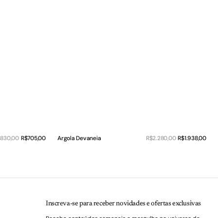
Sale
Sale
gular
830,00
R$705,00
Argola Devaneia
Regular
R$2.280,00
R$1.938,00
price
pric
ice
price
QUICK VIEW
Inscreva-se para receber novidades e ofertas exclusivas