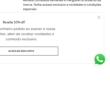
Receba conteúdos semanais e mergulhe no universo da
marca. Tenha acesso exclusivo a novidades e condições
especiais.
Your
E-
Receba 10% off
mail
primeiro pedido ao assinar a nossa
SUBSCRIBE
tter, além de receber novidades e
conteúdo exclusivo.
ACESSAR DESCONTO